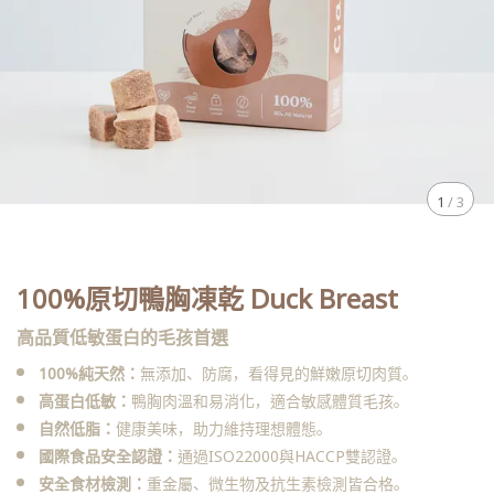
1
/
3
100%原切鴨胸凍乾 Duck Breast
高品質低敏蛋白的毛孩首選
100%純天然：
無添加、防腐，看得見的鮮嫩原切肉質。
高蛋白低敏：
鴨胸肉溫和易消化，適合敏感體質毛孩。
自然低脂：
健康美味，助力維持理想體態。
國際食品安全認證：
通過ISO22000與HACCP雙認證。
安全食材檢測：
重金屬、微生物及抗生素檢測皆合格。